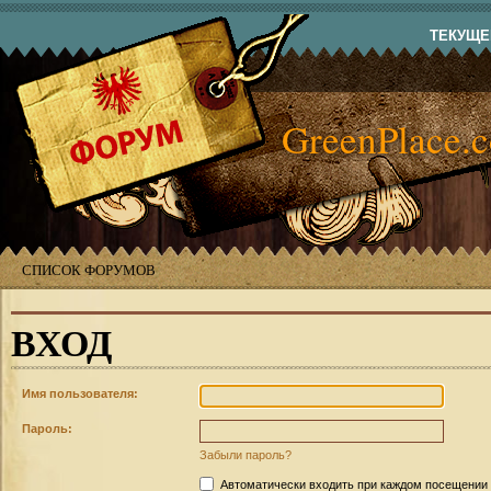
ТЕКУЩЕЕ
GreenPlace.
СПИСОК ФОРУМОВ
ВХОД
Имя пользователя:
Пароль:
Забыли пароль?
Автоматически входить при каждом посещении