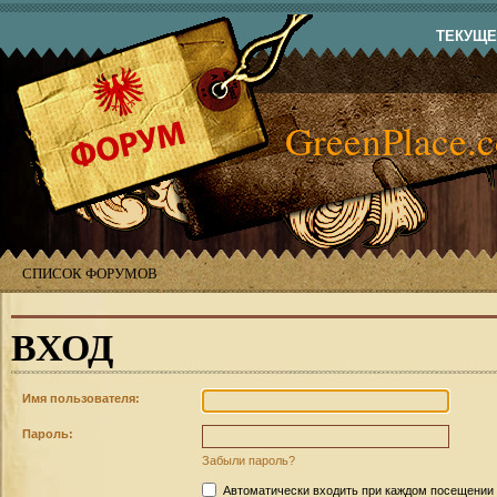
ТЕКУЩЕЕ
GreenPlace.
СПИСОК ФОРУМОВ
ВХОД
Имя пользователя:
Пароль:
Забыли пароль?
Автоматически входить при каждом посещении