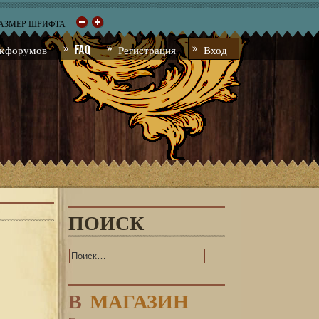
РАЗМЕР ШРИФТА
к форумов
FAQ
Регистрация
Вход
ПОИСК
В
МАГАЗИН