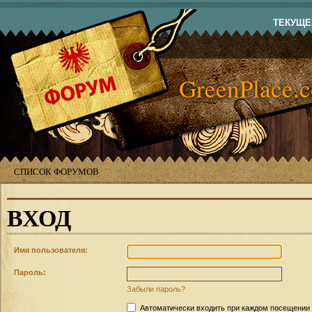
ТЕКУЩЕЕ
GreenPlace.
СПИСОК ФОРУМОВ
ВХОД
Имя пользователя:
Пароль:
Забыли пароль?
Автоматически входить при каждом посещении