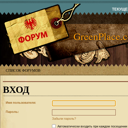
ТЕКУЩЕЕ
GreenPlace.
СПИСОК ФОРУМОВ
ВХОД
Имя пользователя:
Пароль:
Забыли пароль?
Автоматически входить при каждом посещении