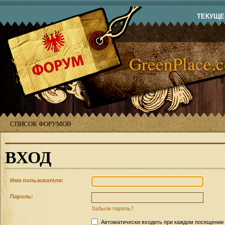
ТЕКУЩЕЕ
GreenPlace.
СПИСОК ФОРУМОВ
ВХОД
Имя пользователя:
Пароль:
Забыли пароль?
Автоматически входить при каждом посещении