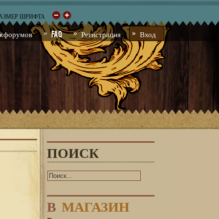
РАЗМЕР ШРИФТА
к форумов
FAQ
Регистрация
Вход
ПОИСК
В
МАГАЗИН