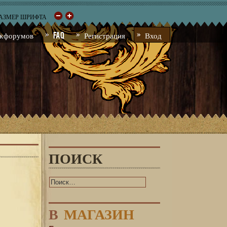
РАЗМЕР ШРИФТА
к форумов
FAQ
Регистрация
Вход
ПОИСК
В
МАГАЗИН