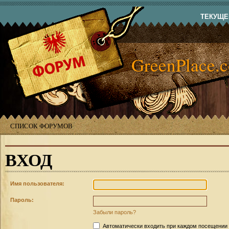
ТЕКУЩЕЕ
GreenPlace.
СПИСОК ФОРУМОВ
ВХОД
Имя пользователя:
Пароль:
Забыли пароль?
Автоматически входить при каждом посещении