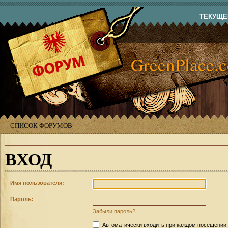
ТЕКУЩЕЕ
GreenPlace.
СПИСОК ФОРУМОВ
ВХОД
Имя пользователя:
Пароль:
Забыли пароль?
Автоматически входить при каждом посещении