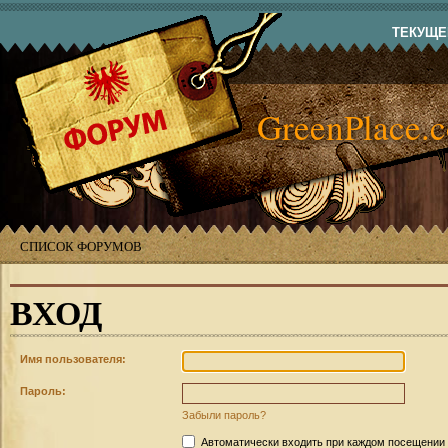
ТЕКУЩЕЕ
GreenPlace.
СПИСОК ФОРУМОВ
ВХОД
Имя пользователя:
Пароль:
Забыли пароль?
Автоматически входить при каждом посещении