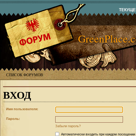
ТЕКУЩЕЕ
GreenPlace.
СПИСОК ФОРУМОВ
ВХОД
Имя пользователя:
Пароль:
Забыли пароль?
Автоматически входить при каждом посещении