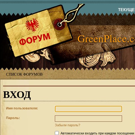
ТЕКУЩЕЕ
GreenPlace.
СПИСОК ФОРУМОВ
ВХОД
Имя пользователя:
Пароль:
Забыли пароль?
Автоматически входить при каждом посещении