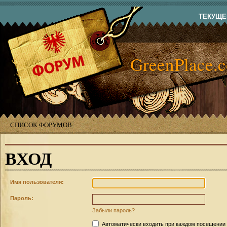
ТЕКУЩЕЕ
GreenPlace.
СПИСОК ФОРУМОВ
ВХОД
Имя пользователя:
Пароль:
Забыли пароль?
Автоматически входить при каждом посещении