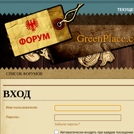
ТЕКУЩЕЕ
GreenPlace.
СПИСОК ФОРУМОВ
ВХОД
Имя пользователя:
Пароль:
Забыли пароль?
Автоматически входить при каждом посещении