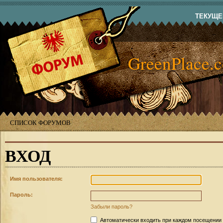
ТЕКУЩЕЕ
GreenPlace.
СПИСОК ФОРУМОВ
ВХОД
Имя пользователя:
Пароль:
Забыли пароль?
Автоматически входить при каждом посещении