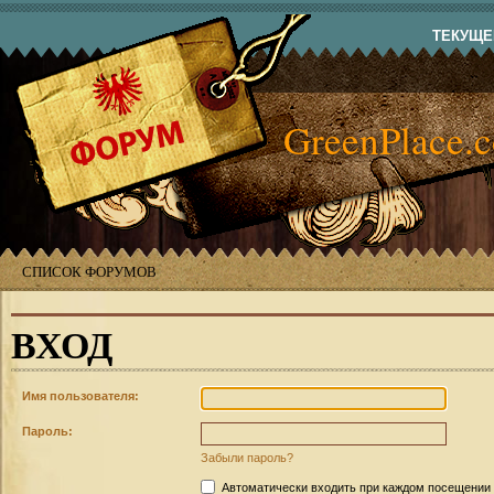
ТЕКУЩЕЕ
GreenPlace.
СПИСОК ФОРУМОВ
ВХОД
Имя пользователя:
Пароль:
Забыли пароль?
Автоматически входить при каждом посещении