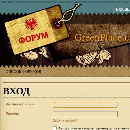
ТЕКУЩЕЕ
GreenPlace.
СПИСОК ФОРУМОВ
ВХОД
Имя пользователя:
Пароль:
Забыли пароль?
Автоматически входить при каждом посещении