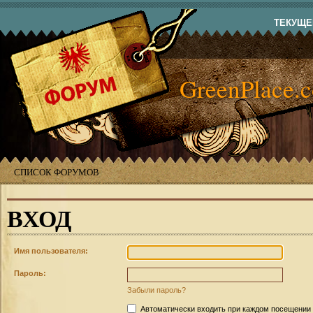
ТЕКУЩЕЕ
GreenPlace.
СПИСОК ФОРУМОВ
ВХОД
Имя пользователя:
Пароль:
Забыли пароль?
Автоматически входить при каждом посещении