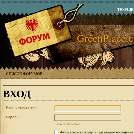
ТЕКУЩЕЕ
GreenPlace.
СПИСОК ФОРУМОВ
ВХОД
Имя пользователя:
Пароль:
Забыли пароль?
Автоматически входить при каждом посещении