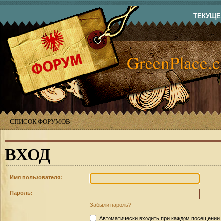
ТЕКУЩЕЕ
GreenPlace.
СПИСОК ФОРУМОВ
ВХОД
Имя пользователя:
Пароль:
Забыли пароль?
Автоматически входить при каждом посещении