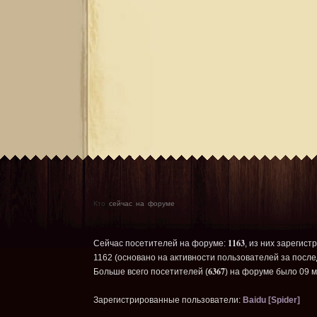
Кто
сейчас на форуме
1163
Сейчас посетителей на форуме:
, из них зарегист
1162 (основано на активности пользователей за после
6367
Больше всего посетителей (
) на форуме было 09 м
Зарегистрированные пользователи:
Baidu [Spider]