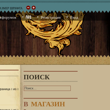
РАЗМЕР ШРИФТА
к форумов
FAQ
Регистрация
Вход
ПОИСК
1
1
Страница
из
В
МАГАЗИН
1
1