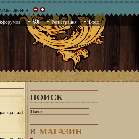
РАЗМЕР ШРИФТА
к форумов
FAQ
Регистрация
Вход
ПОИСК
1
1
Страница
из
В
МАГАЗИН
1
1