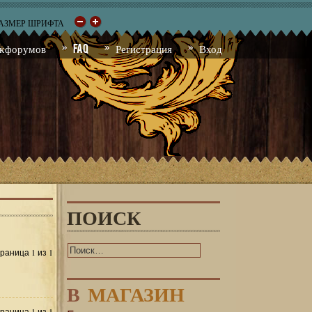
РАЗМЕР ШРИФТА
к форумов
FAQ
Регистрация
Вход
ПОИСК
1
1
Страница
из
В
МАГАЗИН
1
1