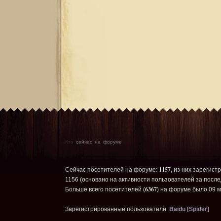
Кто
сейчас на форуме
1157
Сейчас посетителей на форуме:
, из них зарегист
1156 (основано на активности пользователей за после
6367
Больше всего посетителей (
) на форуме было 09 м
Зарегистрированные пользователи:
Baidu [Spider]