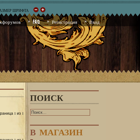
РАЗМЕР ШРИФТА
к форумов
FAQ
Регистрация
Вход
ПОИСК
1
1
Страница
из
В
МАГАЗИН
1
1