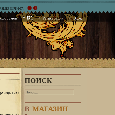
РАЗМЕР ШРИФТА
к форумов
FAQ
Регистрация
Вход
ПОИСК
1
1
Страница
из
В
МАГАЗИН
1
1