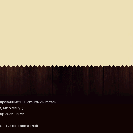
рированных: 0, 0 скрытых и гостей:
дние 5 минут)
ар 2026, 19:56
ванных пользователей