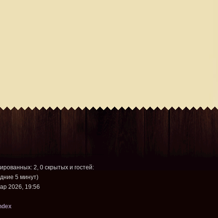
рированных: 2, 0 скрытых и гостей:
дние 5 минут)
ар 2026, 19:56
ndex