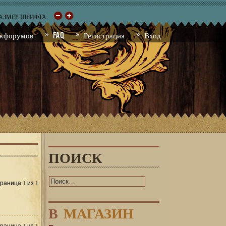
РАЗМЕР ШРИФТА
к форумов
FAQ
Регистрация
Вход
ПОИСК
1
1
Страница
из
В
МАГАЗИН
1
1