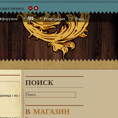
РАЗМЕР ШРИФТА
к форумов
FAQ
Регистрация
Вход
ПОИСК
1
1
Страница
из
В
МАГАЗИН
1
1