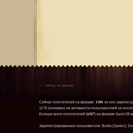
Кто
сейчас на форуме
1180
Сейчас посетителей на форуме:
, из них зарегист
1178 (основано на активности пользователей за после
6367
Больше всего посетителей (
) на форуме было 09 м
Зарегистрированные пользователи:
Baidu [Spider]
,
Goo