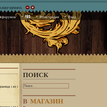
РАЗМЕР ШРИФТА
к форумов
FAQ
Регистрация
Вход
ПОИСК
1
1
Страница
из
В
МАГАЗИН
1
1