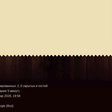
рированных: 2, 0 скрытых и гостей:
дние 5 минут)
ар 2026, 19:56
gle [Bot]