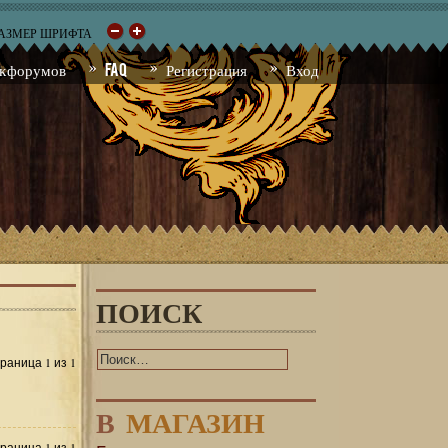
РАЗМЕР ШРИФТА
к форумов
FAQ
Регистрация
Вход
ПОИСК
1
1
Страница
из
В
МАГАЗИН
1
1