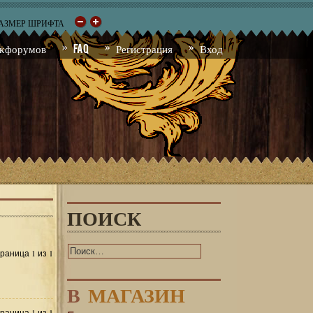
РАЗМЕР ШРИФТА
к форумов
FAQ
Регистрация
Вход
ПОИСК
1
1
Страница
из
В
МАГАЗИН
1
1