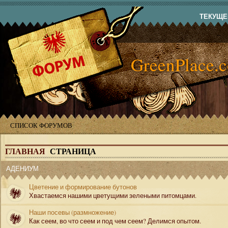
ТЕКУЩЕЕ
GreenPlace.
СПИСОК ФОРУМОВ
ГЛАВНАЯ
СТРАНИЦА
АДЕНИУМ
Цветение и формирование бутонов
Хвастаемся нашими цветущими зелеными питомцами.
Наши посевы (размножение)
Как сеем, во что сеем и под чем сеем? Делимся опытом.