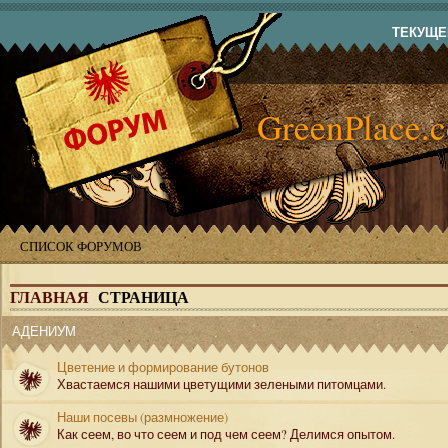
ТЕКУЩЕЕ
GreenPlace.
СПИСОК ФОРУМОВ
ГЛАВНАЯ
СТРАНИЦА
АДЕНИУМ
Цветение и формирование бутонов
Хвастаемся нашими цветущими зелеными питомцами.
Наши посевы (размножение)
Как сеем, во что сеем и под чем сеем? Делимся опытом.