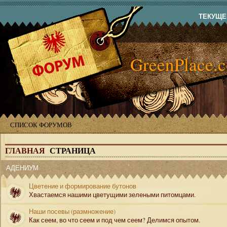
ТЕКУЩЕЕ
GreenPlace.
СПИСОК ФОРУМОВ
ГЛАВНАЯ
СТРАНИЦА
АДЕНИУМ
Цветение и формирование бутонов
Хвастаемся нашими цветущими зелеными питомцами.
Наши посевы (размножение)
Как сеем, во что сеем и под чем сеем? Делимся опытом.