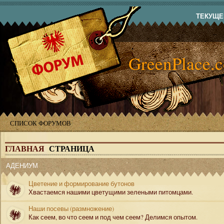
ТЕКУЩЕЕ
GreenPlace.
СПИСОК ФОРУМОВ
ГЛАВНАЯ
СТРАНИЦА
АДЕНИУМ
Цветение и формирование бутонов
Хвастаемся нашими цветущими зелеными питомцами.
Наши посевы (размножение)
Как сеем, во что сеем и под чем сеем? Делимся опытом.