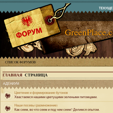
ТЕКУЩЕЕ
GreenPlace.
СПИСОК ФОРУМОВ
ГЛАВНАЯ
СТРАНИЦА
АДЕНИУМ
Цветение и формирование бутонов
Хвастаемся нашими цветущими зелеными питомцами.
Наши посевы (размножение)
Как сеем, во что сеем и под чем сеем? Делимся опытом.