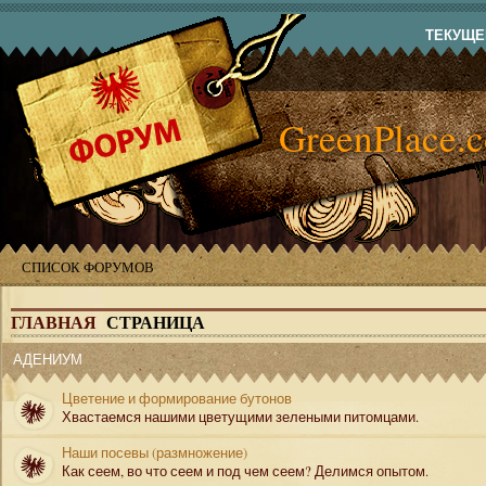
ТЕКУЩЕЕ
GreenPlace.
СПИСОК ФОРУМОВ
ГЛАВНАЯ
СТРАНИЦА
АДЕНИУМ
Цветение и формирование бутонов
Хвастаемся нашими цветущими зелеными питомцами.
Наши посевы (размножение)
Как сеем, во что сеем и под чем сеем? Делимся опытом.