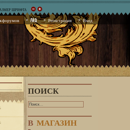
РАЗМЕР ШРИФТА
к форумов
FAQ
Регистрация
Вход
ПОИСК
В
МАГАЗИН