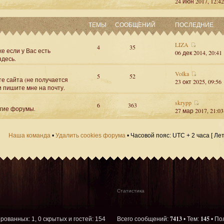
24 июн 2017, 12:42
ТЕМЫ
СООБЩЕНИЙ
ПОСЛЕДНИЕ
LIZA
4
35
е если у Вас есть
06 дек 2014, 20:41
здесь.
Volka
5
52
те сайта (не получается
23 окт 2025, 09:56
и пишите мне на почту.
skrypp
6
363
угие форумы.
27 мар 2017, 21:03
Наша команда
•
Удалить cookies форума
• Часовой пояс: UTC + 2 часа [ Ле
Статистика
7413
145
ированных: 1, 0 скрытых и гостей: 154
Всего сообщений:
• Тем:
• По