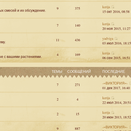
kerija
9
375
ых смесей и их обсуждение.
15 окт 2016, 08:58
kerija
7
140
20 ноя 2015, 11:27
yadviga
11
436
уму.
03 июл 2016, 18:15
kerija
4
169
ые с вашими растениями.
06 сен 2015, 16:51
ТЕМЫ
СООБЩЕНИЙ
ПОСЛЕДНИЕ
-=ВИКТОРИЯ=-
7
271
01 дек 2017, 16:40
kerija
2
4
22 июл 2014, 20:51
kerija
2
15
20 июн 2013, 18:52
-=ВИКТОРИЯ=-
9
887