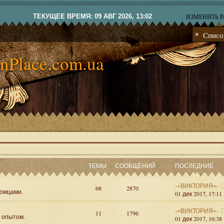
ТЕКУЩЕЕ ВРЕМЯ: 09 АВГ 2026, 13:02
ИЗМЕНИТЬ 
Списо
nPlace.com.ua
ТЕМЫ
СООБЩЕНИЙ
ПОСЛЕДНИЕ
-=ВИКТОРИЯ=-
68
2870
омцами.
01 дек 2017, 17:11
-=ВИКТОРИЯ=-
11
1796
я опытом.
01 дек 2017, 16:38