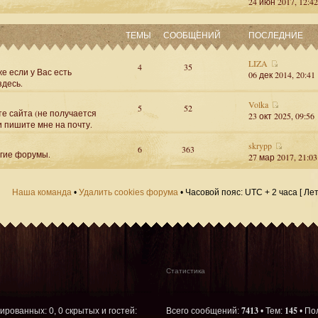
24 июн 2017, 12:42
ТЕМЫ
СООБЩЕНИЙ
ПОСЛЕДНИЕ
LIZA
4
35
е если у Вас есть
06 дек 2014, 20:41
здесь.
Volka
5
52
те сайта (не получается
23 окт 2025, 09:56
и пишите мне на почту.
skrypp
6
363
угие форумы.
27 мар 2017, 21:03
Наша команда
•
Удалить cookies форума
• Часовой пояс: UTC + 2 часа [ Ле
Статистика
7413
145
рированных: 0, 0 скрытых и гостей:
Всего сообщений:
• Тем:
• По