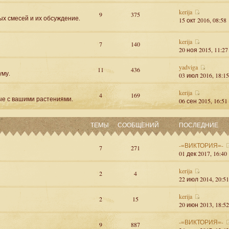
kerija
9
375
ых смесей и их обсуждение.
15 окт 2016, 08:58
kerija
7
140
20 ноя 2015, 11:27
yadviga
11
436
уму.
03 июл 2016, 18:15
kerija
4
169
ые с вашими растениями.
06 сен 2015, 16:51
ТЕМЫ
СООБЩЕНИЙ
ПОСЛЕДНИЕ
-=ВИКТОРИЯ=-
7
271
01 дек 2017, 16:40
kerija
2
4
22 июл 2014, 20:51
kerija
2
15
20 июн 2013, 18:52
-=ВИКТОРИЯ=-
9
887