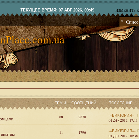
ТЕКУЩЕЕ ВРЕМЯ: 07 АВГ 2026, 09:49
ИЗМЕНИТЬ 
Списо
nPlace.com.ua
ТЕМЫ
СООБЩЕНИЙ
ПОСЛЕДНИЕ
-=ВИКТОРИЯ=-
68
2870
омцами.
01 дек 2017, 17:11
-=ВИКТОРИЯ=-
11
1796
я опытом.
01 дек 2017, 16:38