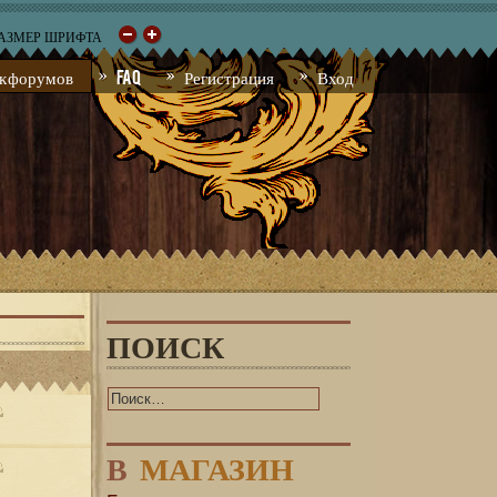
РАЗМЕР ШРИФТА
к форумов
FAQ
Регистрация
Вход
ПОИСК
В
МАГАЗИН