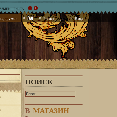
РАЗМЕР ШРИФТА
к форумов
FAQ
Регистрация
Вход
ПОИСК
В
МАГАЗИН