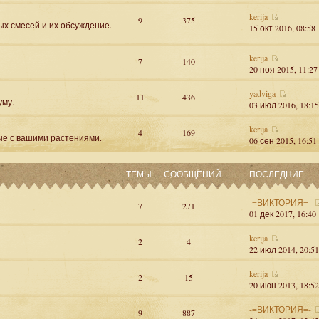
kerija
9
375
ых смесей и их обсуждение.
15 окт 2016, 08:58
kerija
7
140
20 ноя 2015, 11:27
yadviga
11
436
уму.
03 июл 2016, 18:15
kerija
4
169
ые с вашими растениями.
06 сен 2015, 16:51
ТЕМЫ
СООБЩЕНИЙ
ПОСЛЕДНИЕ
-=ВИКТОРИЯ=-
7
271
01 дек 2017, 16:40
kerija
2
4
22 июл 2014, 20:51
kerija
2
15
20 июн 2013, 18:52
-=ВИКТОРИЯ=-
9
887