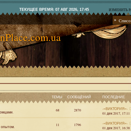
ТЕКУЩЕЕ ВРЕМЯ: 07 АВГ 2026, 17:45
ИЗМЕНИТЬ 
Списо
nPlace.com.ua
ТЕМЫ
СООБЩЕНИЙ
ПОСЛЕДНИЕ
-=ВИКТОРИЯ=-
68
2870
омцами.
01 дек 2017, 17:11
-=ВИКТОРИЯ=-
11
1796
я опытом.
01 дек 2017, 16:38