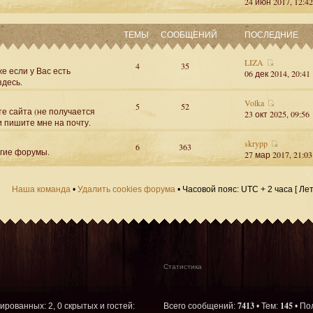
24 июн 2017, 12:42
ТЕМЫ
СООБЩЕНИЙ
ПОСЛЕДНИЕ
LIZA
4
35
е если у Вас есть
06 дек 2014, 20:41
здесь.
Volka
5
52
те сайта (не получается
23 окт 2025, 09:56
и пишите мне на почту.
skrypp
6
363
угие форумы.
27 мар 2017, 21:03
Наша команда
•
Удалить cookies форума
• Часовой пояс: UTC + 2 часа [ Ле
Статистика
7413
145
рированных: 2, 0 скрытых и гостей:
Всего сообщений:
• Тем:
• По