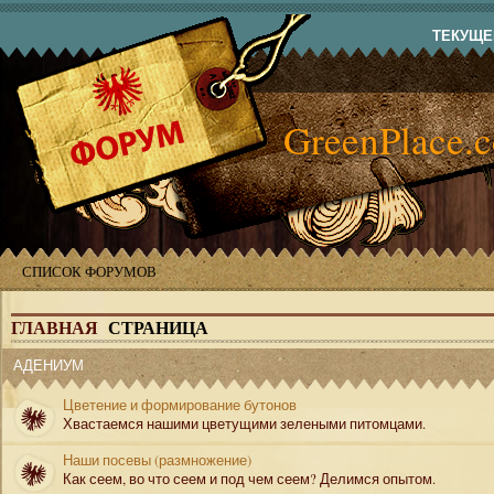
ТЕКУЩЕЕ
GreenPlace.
СПИСОК ФОРУМОВ
ГЛАВНАЯ
СТРАНИЦА
АДЕНИУМ
Цветение и формирование бутонов
Хвастаемся нашими цветущими зелеными питомцами.
Наши посевы (размножение)
Как сеем, во что сеем и под чем сеем? Делимся опытом.