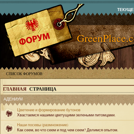
ТЕКУЩЕЕ
GreenPlace.
СПИСОК ФОРУМОВ
ГЛАВНАЯ
СТРАНИЦА
АДЕНИУМ
Цветение и формирование бутонов
Хвастаемся нашими цветущими зелеными питомцами.
Наши посевы (размножение)
Как сеем, во что сеем и под чем сеем? Делимся опытом.