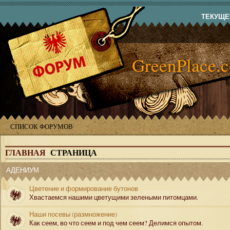
ТЕКУЩЕЕ
GreenPlace.
СПИСОК ФОРУМОВ
ГЛАВНАЯ
СТРАНИЦА
АДЕНИУМ
Цветение и формирование бутонов
Хвастаемся нашими цветущими зелеными питомцами.
Наши посевы (размножение)
Как сеем, во что сеем и под чем сеем? Делимся опытом.