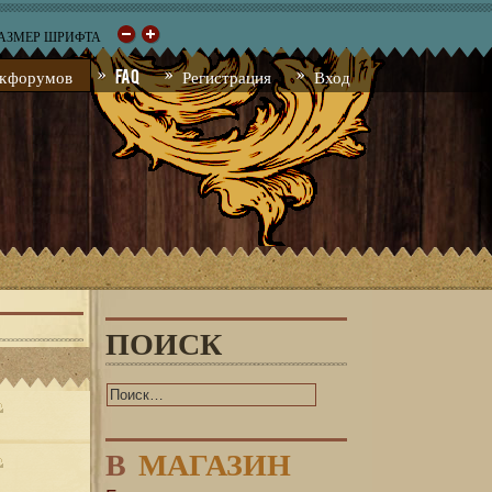
РАЗМЕР ШРИФТА
к форумов
FAQ
Регистрация
Вход
ПОИСК
В
МАГАЗИН