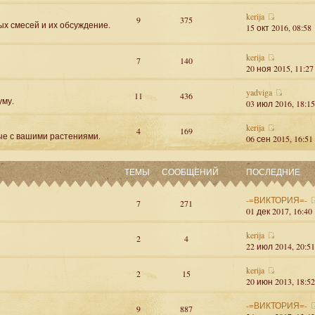
kerija
9
375
ых смесей и их обсуждение.
15 окт 2016, 08:58
kerija
7
140
20 ноя 2015, 11:27
yadviga
11
436
уму.
03 июл 2016, 18:15
kerija
4
169
ые с вашими растениями.
06 сен 2015, 16:51
ТЕМЫ
СООБЩЕНИЙ
ПОСЛЕДНИЕ
-=ВИКТОРИЯ=-
7
271
01 дек 2017, 16:40
kerija
2
4
22 июл 2014, 20:51
kerija
2
15
20 июн 2013, 18:52
-=ВИКТОРИЯ=-
9
887