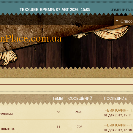
ТЕКУЩЕЕ ВРЕМЯ: 07 АВГ 2026, 15:05
ИЗМЕНИТЬ 
Списо
nPlace.com.ua
ТЕМЫ
СООБЩЕНИЙ
ПОСЛЕДНИЕ
-=ВИКТОРИЯ=-
68
2870
омцами.
01 дек 2017, 17:11
-=ВИКТОРИЯ=-
11
1796
я опытом.
01 дек 2017, 16:38