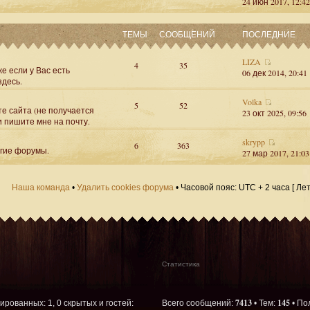
24 июн 2017, 12:42
ТЕМЫ
СООБЩЕНИЙ
ПОСЛЕДНИЕ
LIZA
4
35
е если у Вас есть
06 дек 2014, 20:41
здесь.
Volka
5
52
те сайта (не получается
23 окт 2025, 09:56
и пишите мне на почту.
skrypp
6
363
угие форумы.
27 мар 2017, 21:03
Наша команда
•
Удалить cookies форума
• Часовой пояс: UTC + 2 часа [ Ле
Статистика
7413
145
рированных: 1, 0 скрытых и гостей:
Всего сообщений:
• Тем:
• По