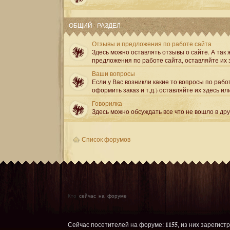
ОБЩИЙ РАЗДЕЛ
Отзывы и предложения по работе сайта
Здесь можно оставлять отзывы о сайте. А так ж
предложения по работе сайта, оставляйте их 
Ваши вопросы
Если у Вас возникли какие то вопросы по рабо
оформить заказ и т.д.) оставляйте их здесь ил
Говорилка
Здесь можно обсуждать все что не вошло в др
Список форумов
Кто
сейчас на форуме
1155
Сейчас посетителей на форуме:
, из них зарегист