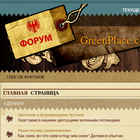
ТЕКУЩЕЕ
GreenPlace.
СПИСОК ФОРУМОВ
ГЛАВНАЯ
СТРАНИЦА
АДЕНИУМ
Цветение и формирование бутонов
Хвастаемся нашими цветущими зелеными питомцами.
Наши посевы (размножение)
Как сеем, во что сеем и под чем сеем? Делимся опытом.