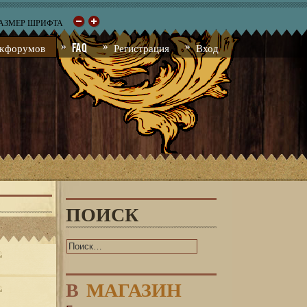
РАЗМЕР ШРИФТА
к форумов
FAQ
Регистрация
Вход
ПОИСК
В
МАГАЗИН