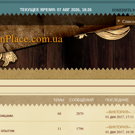
ТЕКУЩЕЕ ВРЕМЯ: 07 АВГ 2026, 18:26
ИЗМЕНИТЬ 
Списо
nPlace.com.ua
ТЕМЫ
СООБЩЕНИЙ
ПОСЛЕДНИЕ
-=ВИКТОРИЯ=-
68
2870
омцами.
01 дек 2017, 17:11
-=ВИКТОРИЯ=-
11
1796
я опытом.
01 дек 2017, 16:38