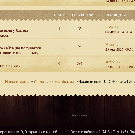
24 июн 2017, 12:42
ТЕМЫ
СООБЩЕНИЙ
ПОСЛЕДНИЕ
LIZA
4
35
е если у Вас есть
06 дек 2014, 20:41
здесь.
Volka
5
52
те сайта (не получается
23 окт 2025, 09:56
и пишите мне на почту.
skrypp
6
363
угие форумы.
27 мар 2017, 21:03
Наша команда
•
Удалить cookies форума
• Часовой пояс: UTC + 2 часа [ Ле
Статистика
7413
145
рированных: 0, 0 скрытых и гостей:
Всего сообщений:
• Тем:
• По