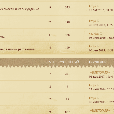
kerija
9
375
ых смесей и их обсуждение.
15 окт 2016, 08:58
kerija
7
140
20 ноя 2015, 11:27
yadviga
11
436
уму.
03 июл 2016, 18:15
kerija
4
169
ые с вашими растениями.
06 сен 2015, 16:51
ТЕМЫ
СООБЩЕНИЙ
ПОСЛЕДНИЕ
-=ВИКТОРИЯ=-
7
271
01 дек 2017, 16:40
kerija
2
4
22 июл 2014, 20:51
kerija
2
15
20 июн 2013, 18:52
-=ВИКТОРИЯ=-
9
887