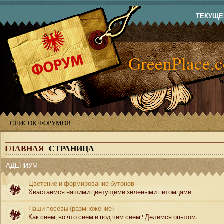
ТЕКУЩЕЕ
GreenPlace.
СПИСОК ФОРУМОВ
ГЛАВНАЯ
СТРАНИЦА
АДЕНИУМ
Цветение и формирование бутонов
Хвастаемся нашими цветущими зелеными питомцами.
Наши посевы (размножение)
Как сеем, во что сеем и под чем сеем? Делимся опытом.