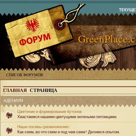
ТЕКУЩЕЕ
GreenPlace.
СПИСОК ФОРУМОВ
ГЛАВНАЯ
СТРАНИЦА
АДЕНИУМ
Цветение и формирование бутонов
Хвастаемся нашими цветущими зелеными питомцами.
Наши посевы (размножение)
Как сеем, во что сеем и под чем сеем? Делимся опытом.