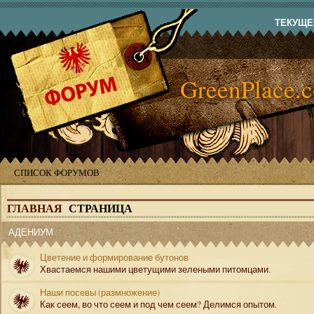
ТЕКУЩЕЕ
GreenPlace.
СПИСОК ФОРУМОВ
ГЛАВНАЯ
СТРАНИЦА
АДЕНИУМ
Цветение и формирование бутонов
Хвастаемся нашими цветущими зелеными питомцами.
Наши посевы (размножение)
Как сеем, во что сеем и под чем сеем? Делимся опытом.