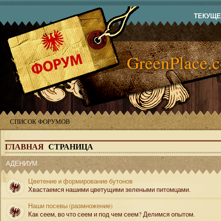
ТЕКУЩЕЕ
GreenPlace.
СПИСОК ФОРУМОВ
ГЛАВНАЯ
СТРАНИЦА
АДЕНИУМ
Цветение и формирование бутонов
Хвастаемся нашими цветущими зелеными питомцами.
Наши посевы (размножение)
Как сеем, во что сеем и под чем сеем? Делимся опытом.